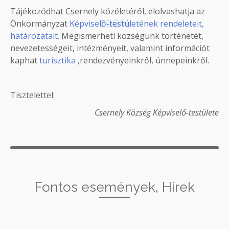
Tájékozódhat Csernely közéletéről, elolvashatja az
100%
Önkormányzat
Képviselő-testületének rendeleteit,
határozatait.
Megismerheti községünk történetét,
nevezetességeit, intézményeit, valamint információt
kaphat
turisztika
,rendezvényeinkről, ünnepeinkről.
Tisztelettel:
Csernely Község Képviselő-testülete
Fontos események, Hírek