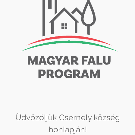
Üdvözöljük Csernely község
honlapján!