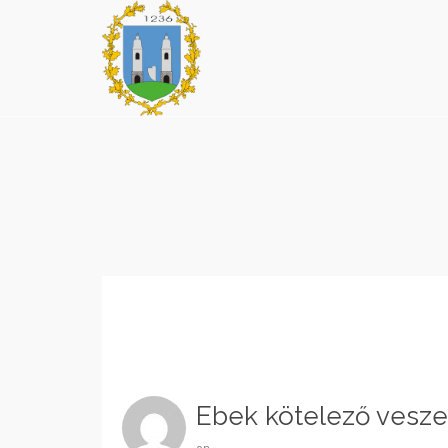
Ebek kötelező veszet
on