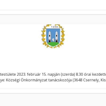
ülete 2023. február 15. napján (szerda) 8.30 órai kezdettel t
elye: Községi Önkormányzat tanácskozója (3648 Csernely, Kis