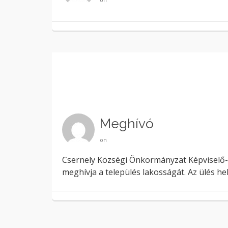
Meghívó
on
Csernely Községi Önkormányzat Képviselő-test
meghívja a település lakosságát. Az ülés h