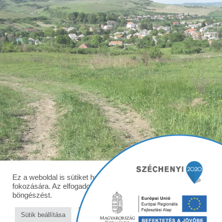
Ez a weboldal is sütiket használ a felhasználói élmény
fokozására. Az elfogadom gombra kattintva folytathatja a
böngészést.
Sütik beállítása
Elfogadom
© 2026 Csernely község honlapja - WordPress Theme by
Kadence WP