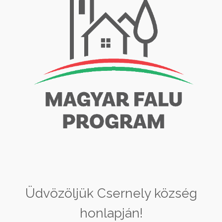
Üdvözöljük Csernely község
honlapján!