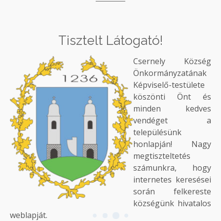
Tisztelt Látogató!
Csernely Község
Önkormányzatának
Képviselő-testülete
köszönti Önt és
minden kedves
vendéget a
településünk
honlapján! Nagy
megtiszteltetés
számunkra, hogy
internetes keresései
során felkereste
községünk hivatalos
weblapját.