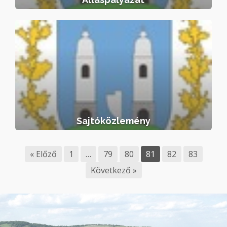
Sajtóközlemény
Sajtóközlemény
« Előző
1
…
79
80
81
82
83
Következő »