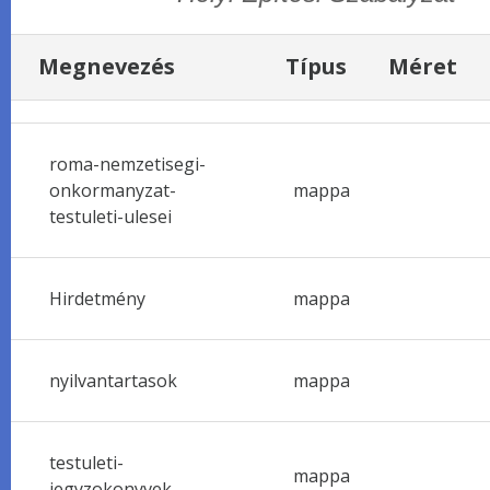
Megnevezés
Típus
Méret
roma-nemzetisegi-
onkormanyzat-
mappa
testuleti-ulesei
Hirdetmény
mappa
nyilvantartasok
mappa
testuleti-
mappa
jegyzokonyvek