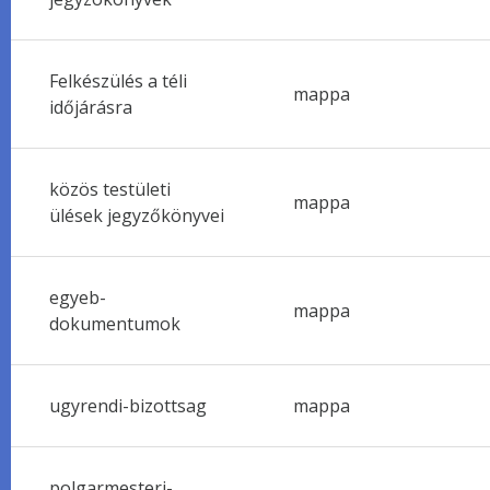
Felkészülés a téli
mappa
időjárásra
közös testületi
mappa
ülések jegyzőkönyvei
egyeb-
mappa
dokumentumok
ugyrendi-bizottsag
mappa
polgarmesteri-