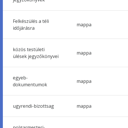
Felkészülés a téli
mappa
időjárásra
közös testületi
mappa
ülések jegyzőkönyvei
egyeb-
mappa
dokumentumok
ugyrendi-bizottsag
mappa
polgarmesteri-