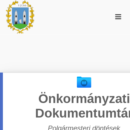
Önkormányzati
Dokumentumtá
Polgármesteri döntések