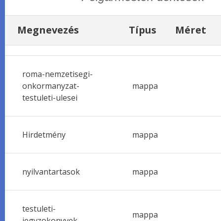
Megnevezés
Típus
Méret
roma-nemzetisegi-
onkormanyzat-
mappa
testuleti-ulesei
Hirdetmény
mappa
nyilvantartasok
mappa
testuleti-
mappa
jegyzokonyvek