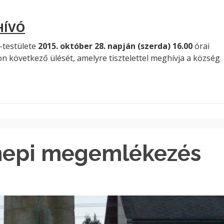
ÍVÓ
-testülete
2015. október 28. napján (szerda) 16.00
órai
on következő ülését, amelyre tisztelettel meghívja a község
nnepi megemlékezés