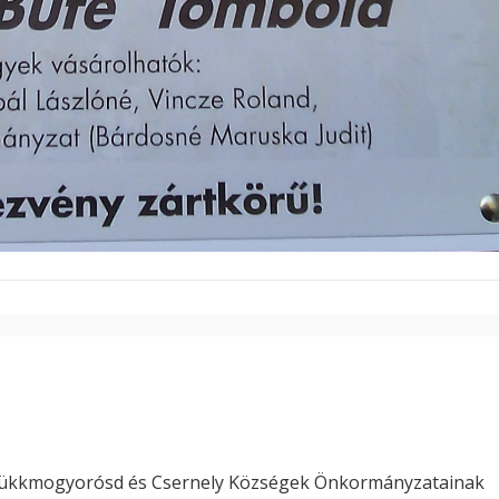
Bükkmogyorósd és Csernely Községek Önkormányzatainak