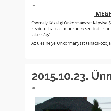
on
MEGH
Csernely Községi Önkormányzat Képviselő
kezdettel tartja – munkaterv szerinti – sor
lakosságát.
Az ülés helye: Önkormányzat tanácskozója
2015.10.23. Ü
on