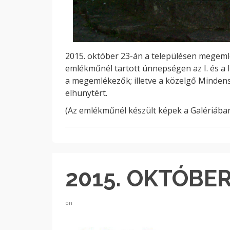
2015. október 23-án a településen megem
emlékműnél tartott ünnepségen az I. és a II
a megemlékezők; illetve a közelgő Minden
elhunytért.
(Az emlékműnél készült képek a Galériába
2015. OKTÓBER
on