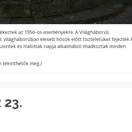
lékeztek az 1956-os eseményekre. A Világháborús
. világháborúban elesett hősök előtt tiszteletüket fejezték 
szentek és Halottak napja alkalmából imádkoztak minden
n tekinthetők meg.)
 23.