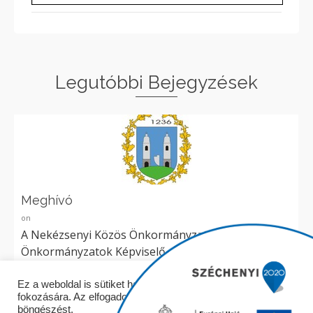
Legutóbbi Bejegyzések
Meghívó
on
A Nekézsenyi Közös Önkormányzati Hivatalt alkotó
Önkormányzatok Képviselő-testületei 2026. május
26. napján (kedd) 15.00 órai...
Elolvasom
Ez a weboldal is sütiket használ a felhasználói élmény
fokozására. Az elfogadom gombra kattintva folytathatja a
böngészést.