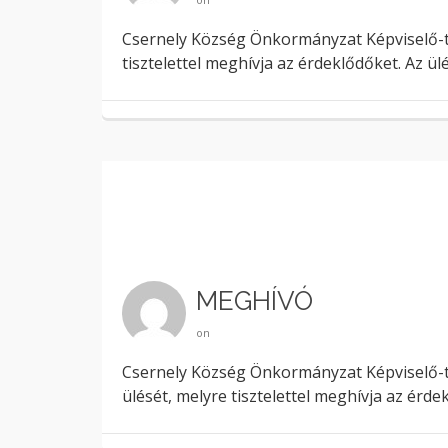
Csernely Község Önkormányzat Képviselő-testü
tisztelettel meghívja az érdeklődőket. Az ü
MEGHÍVÓ
on
Csernely Község Önkormányzat Képviselő-tes
ülését, melyre tisztelettel meghívja az érd