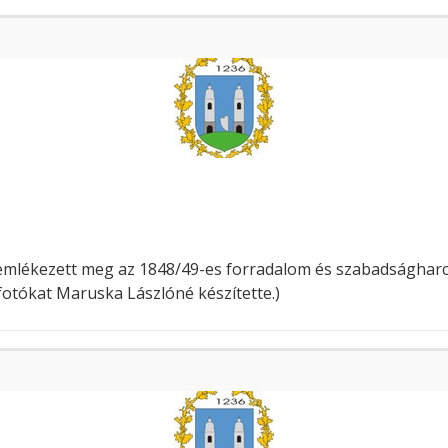
 emlékezett meg az 1848/49-es forradalom és szabadsághar
fotókat Maruska Lászlóné készítette.)