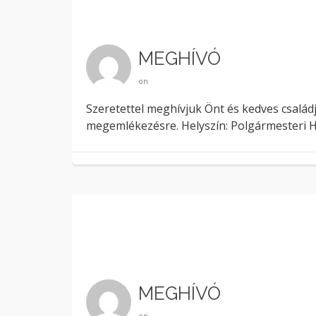
MEGHÍVÓ
on
Szeretettel meghívjuk Önt és kedves család
megemlékezésre. Helyszín: Polgármesteri Hi
MEGHÍVÓ
on