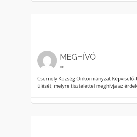
MEGHÍVÓ
on
Csernely Község Önkormányzat Képviselő-tes
ülését, melyre tisztelettel meghívja az érd