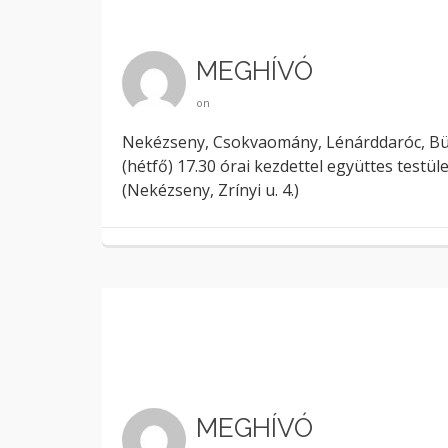
MEGHÍVÓ
on
Nekézseny, Csokvaomány, Lénárddaróc, Bük
(hétfő) 17.30 órai kezdettel együttes testül
(Nekézseny, Zrínyi u. 4.)
MEGHÍVÓ