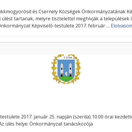
kkmogyorósd és Csernely Községek Önkormányzatának Képvi
i ülést tartanak, melyre tisztelettel meghívják a települések 
 Önkormányzat Képviselő-testülete 2017. február …
Elolvaso
tülete 2017. január 25. napján (szerda) 10.00 órai kezdettel
. Az ülés helye: Önkormányzat tanácskozója