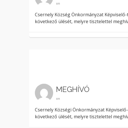
on
Csernely Község Önkormányzat Képviselő-test
következő ülését, melyre tisztelettel megh
MEGHÍVÓ
on
Csernely Községi Önkormányzat Képviselő-te
következő ülését, melyre tisztelettel megh