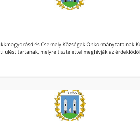
kmogyorósd és Csernely Községek Önkormányzatainak Képvi
eti ülést tartanak, melyre tisztelettel meghívják az érdeklődő