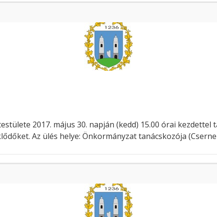
tülete 2017. május 30. napján (kedd) 15.00 órai kezdettel 
eklődőket. Az ülés helye: Önkormányzat tanácskozója (Csernely