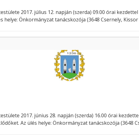
lete 2017. július 12. napján (szerda) 09.00 órai kezdettel t
lés helye: Önkormányzat tanácskozója (3648 Csernely, Kissor 
tülete 2017. június 28. napján (szerda) 16.00 órai kezdette
eklődőket. Az ülés helye: Önkormányzat tanácskozója (3648 Cse