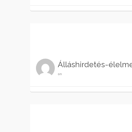
Álláshirdetés-élel
on