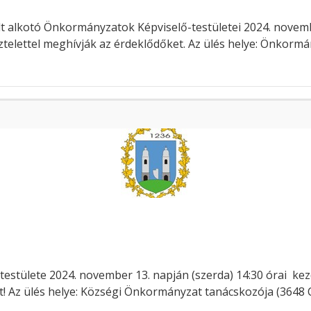
 alkotó Önkormányzatok Képviselő-testületei 2024. november
isztelettel meghívják az érdeklődőket. Az ülés helye: Önkor
stülete 2024. november 13. napján (szerda) 14:30 órai kezd
t! Az ülés helye: Községi Önkormányzat tanácskozója (3648 Cs