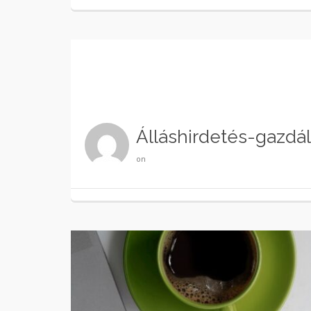
Álláshirdetés-gazdá
on