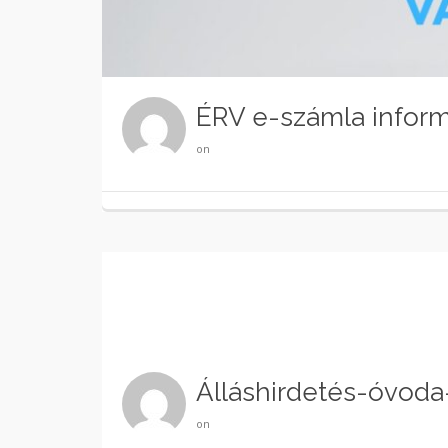
ÉRV e-számla infor
on
Álláshirdetés-óvoda
on