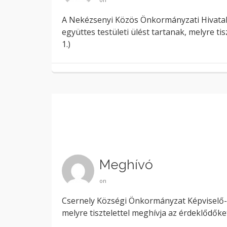
A Nekézsenyi Közös Önkormányzati Hivatalt
együttes testületi ülést tartanak, melyre t
1.)
Meghívó
on
Csernely Községi Önkormányzat Képviselő-te
melyre tisztelettel meghívja az érdeklődőke