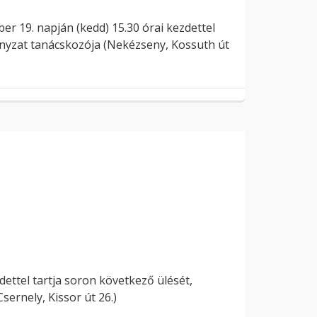
 19. napján (kedd) 15.30 órai kezdettel
mányzat tanácskozója (Nekézseny, Kossuth út
ettel tartja soron következő ülését,
ernely, Kissor út 26.)