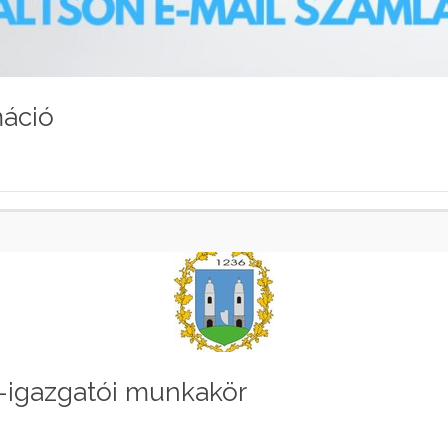
máció
-igazgatói munkakör