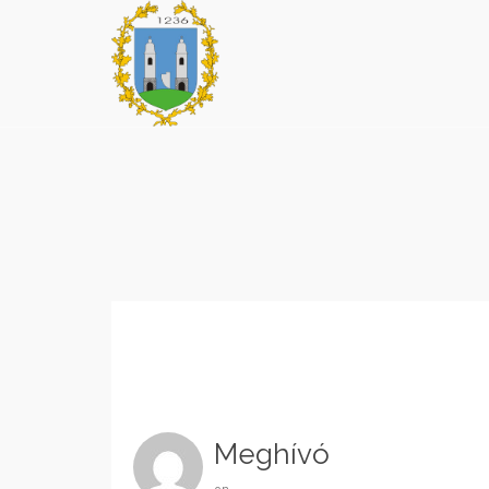
Meghívó
on