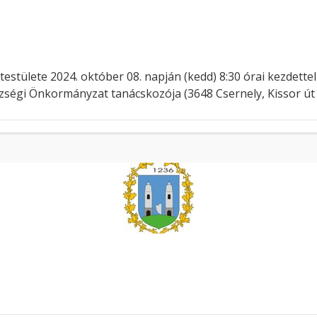
ülete 2024. október 08. napján (kedd) 8:30 órai kezdettel te
özségi Önkormányzat tanácskozója (3648 Csernely, Kissor út 