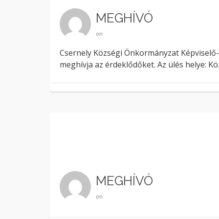
MEGHÍVÓ
on
Csernely Községi Önkormányzat Képviselő-test
meghívja az érdeklődőket. Az ülés helye: K
MEGHÍVÓ
on