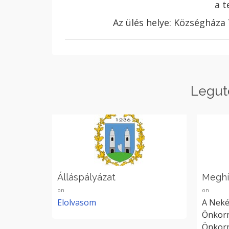
a t
Az ülés helye: Községháza
Legut
Álláspályázat
Megh
on
on
Elolvasom
A Neké
Önkorm
Önkorm