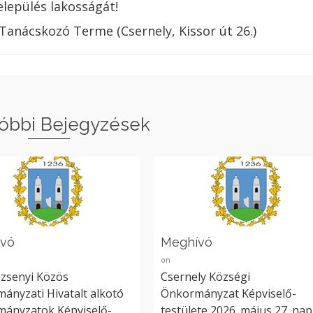
elepülés lakosságát!
 Tanácskozó Terme (Csernely, Kissor út 26.)
óbbi Bejegyzések
ívó
Meghívó
on
zsenyi Közös
Csernely Községi
ányzati Hivatalt alkotó
Önkormányzat Képviselő-
ányzatok Képviselő-
testülete 2026. május 27. nap