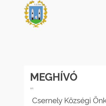
MEGHÍVÓ
on
Csernely Községi Ön