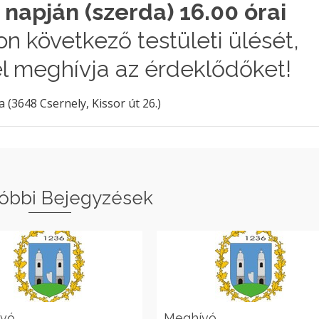
 napján (szerda) 16.00 órai
ron következő testületi ülését,
el meghívja az érdeklődőket!
3648 Csernely, Kissor út 26.)
óbbi Bejegyzések
ívó
Meghívó