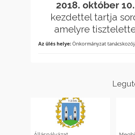
2018. október 10.
kezdettel tartja so
amelyre tisztelett
Az ülés helye:
Önkormányzat tanácskozója (
Legut
Álláspályázat
Megh