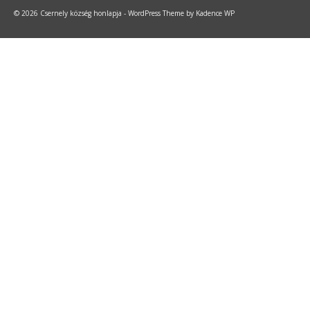
© 2026 Csernely község honlapja - WordPress Theme by
Kadence WP