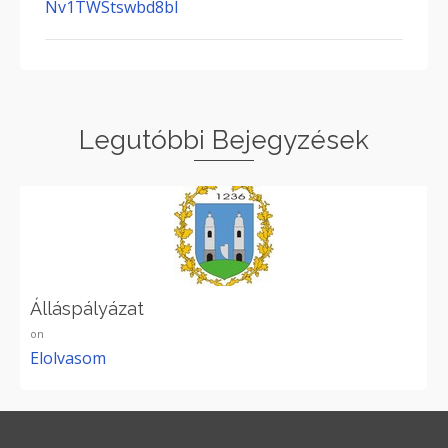
Nv1TWStswbd8bI
Legutóbbi Bejegyzések
Álláspályázat
on
Elolvasom