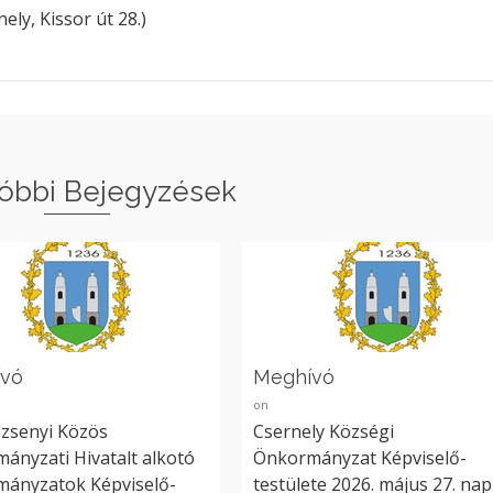
ely, Kissor út 28.)
óbbi Bejegyzések
ívó
Meghívó
on
zsenyi Közös
Csernely Községi
ányzati Hivatalt alkotó
Önkormányzat Képviselő-
ányzatok Képviselő-
testülete 2026. május 27. nap