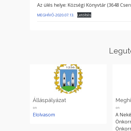
Az ülés helye: Községi Könyvtár (3648 Csern
MEGHÍVÓ-2020.07.13.
Letöltés
Legut
Álláspályázat
Megh
on
on
Elolvasom
A Neké
Önkorm
Önkorm