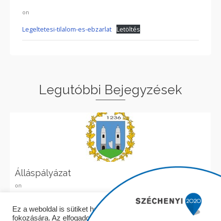
on
Legeltetesi-tilalom-es-ebzarlat
Letöltés
Legutóbbi Bejegyzések
Álláspályázat
on
Elolvasom
Ez a weboldal is sütiket használ a felhasználói élmény
fokozására. Az elfogadom gombra kattintva folytathatja a