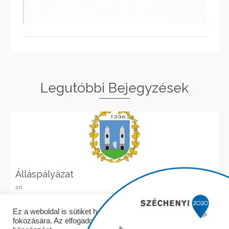
Legutóbbi Bejegyzések
Álláspályázat
on
Elolvasom
Ez a weboldal is sütiket használ a felhasználói élmény
fokozására. Az elfogadom gombra kattintva folytathatja a