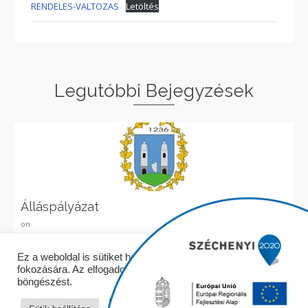
RENDELES-VALTOZAS
Letöltés
Legutóbbi Bejegyzések
Álláspályázat
on
Elolvasom
Ez a weboldal is sütiket használ a felhasználói élmény
fokozására. Az elfogadom gombra kattintva folytathatja a
böngészést.